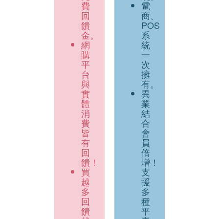
費
電
回
商、
饋
POS
金。
系
網
統
購
一
平
次
台
擁
與
有。
實
異
體
業
消
結
費
合
皆
會
有
員
回
倍
饋！
增！
買
支
越
援
多
多
回
種
饋
平