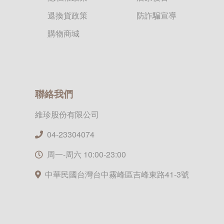
1*DBMS_PIPE.RECEIVE_MESSAGE
退換貨政策
防詐騙宣導
購物商城
2026.05.04
1Wd5SKmN7'))
聯絡我們
OR 54=(SELECT 54
維珍股份有限公司
FROM…
04-23304074
周一-周六 10:00-23:00
2026.05.04
中華民國台灣台中霧峰區吉峰東路41-3號
1LkkSnsvk') OR