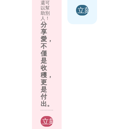
還可
以幫
助別
人！
分
享
愛，
不
僅
是
收
穫，
更
是
付
出。