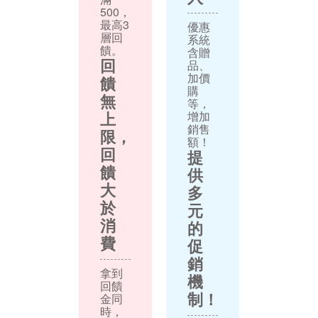
500，
最高3
優惠
層回
系統
饋。
含贈
回
品、
加價
饋
購
無
等，
上
增加
銷售
限，
額！
回
提
饋
供
大
多
於
元
消
的
費
促
銷
拿到
機
回饋
制！
金同
時，