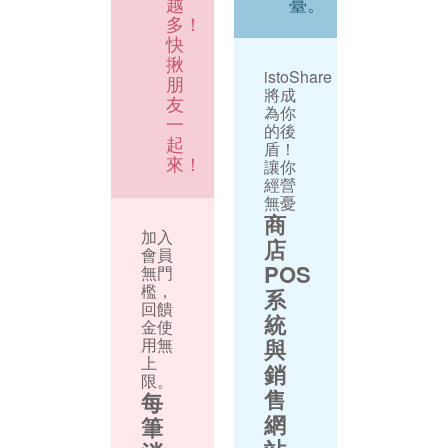
越
臺。
多！
快
揪
istoShare
朋
將成
友
為你
一
的後
起
盾！
來！
讓你
經營
無憂
商
加入
店
會員
POS
無門
檻，
系
回饋
統
金使
用無
與
上
銷
限。
售
每
網
筆