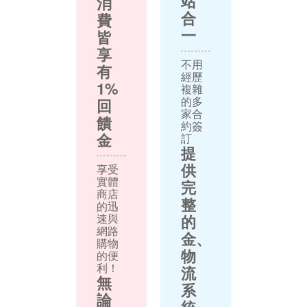
站
消
合
費
一
皆
享
不用
有
經歷
1%
複雜
的多
回
家合
饋
約簽
金
訂
提
供
享受
實體
完
商店
整
的迅
速與
的
網路
金、
購物
物
的便
利！
流
無
系
論
統