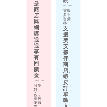
是
商
支援
店
多平
台彙
與
整
網
支
購
援
通
美
通
安
享
夥
有
伴
回
商
饋
店、
金
蝦
皮
分享
訂
好
單
友，
當月
匯
消費
入
滿