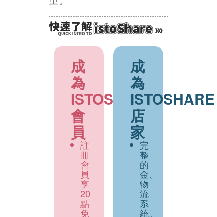
成
成
為
為
ISTOSHARE
ISTOSHARE
會
店
員
家
註
完
冊
整
會
的
員
金、
享
物
20
流
點
系
免
統。