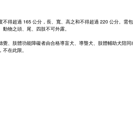
不得超過 165 公分，長、寬、高之和不得超過 220 公分。
。動物之頭、尾、四肢不可外露。
聽覺、肢體功能障礙者由合格導盲犬、導聾犬、肢體輔助犬陪同
，不在此限。