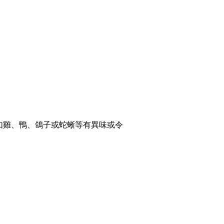
如雞、鴨、鴿子或蛇蜥等有異味或令