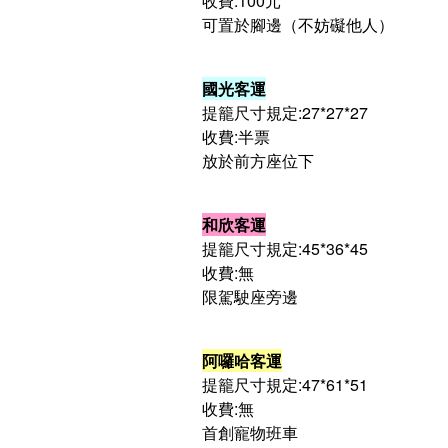
收費:100元
可置於腳邊（不妨礙他人）
國光客運
提籠尺寸規定:27*27*27
收費:半票
放於前方座位下
和欣客運
提籠尺寸規定:45*36*45
收費:無
限駕駛座旁邊
阿囉哈客運
提籠尺寸規定:47*61*51
收費:無
首創寵物班車