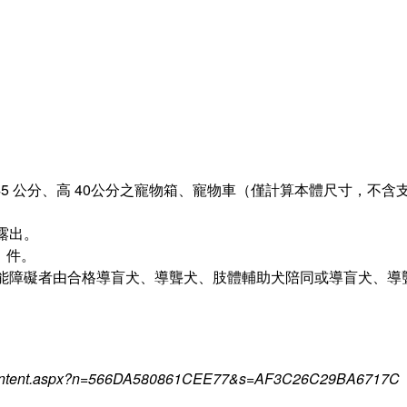
 45 公分、高 40公分之寵物箱、寵物車（僅計算本體尺寸，不
露出。
 件。
能障礙者由合格導盲犬、導聾犬、肢體輔助犬陪同或導盲犬、導
s_Content.aspx?n=566DA580861CEE77&s=AF3C26C29BA6717C