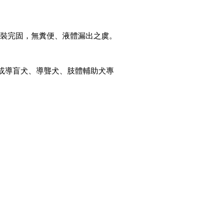
需包裝完固，無糞便、液體漏出之虞。
或導盲犬、導聾犬、肢體輔助犬專