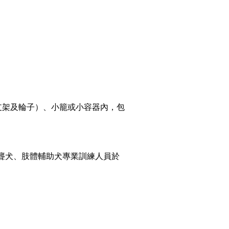
含支架及輪子）、小籠或小容器內，包
聾犬、肢體輔助犬專業訓練人員於