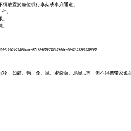
不得放置於座位或行李架或車廂通道。
 件。
限。
費。
=EEC70A4186D4C828&sms=87415A8B9CE81B16&s=00A2A0339852BF9B
寵物，如貓、狗、兔、鼠、蜜袋鼯、烏龜...等，但不得攜帶家禽