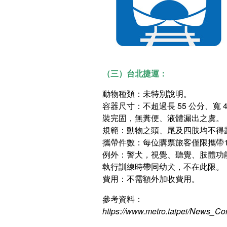
（三）台北捷運：
動物種類：未特別說明。
容器尺寸：不超過長 55 公分、寬
裝完固，無糞便、液體漏出之虞。
規範：動物之頭、尾及四肢均不得
攜帶件數：每位購票旅客僅限攜帶1
例外：警犬，視覺、聽覺、肢體功
執行訓練時帶同幼犬，不在此限。
費用：不需額外加收費用。
參考資料：
https://www.metro.taipei/New