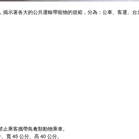
，揭示著各大的公共運輸帶寵物的規範，分為：公車、客運、台
禁止乘客攜帶鳥禽類動物乘車。
寬 45 公分、高 40 公分。