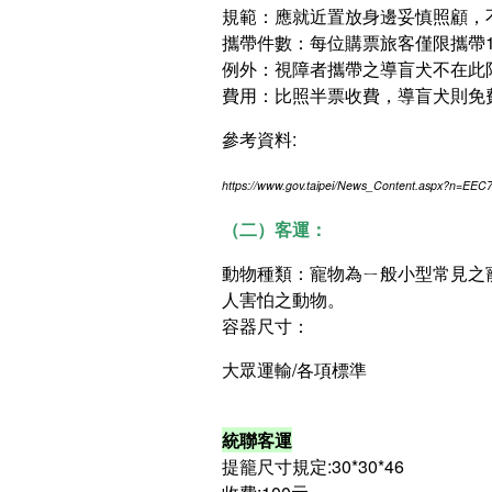
規範：應就近置放身邊妥慎照顧，
攜帶件數：每位購票旅客僅限攜帶1
例外：視障者攜帶之導盲犬不在此
費用：比照半票收費，導盲犬則免
參考資料:
https://www.gov.taipei/News_Content.aspx?n
（二）客運：
動物種類：寵物為ㄧ般小型常見之
人害怕之動物。
容器尺寸：
大眾運輸/各項標準
統聯客運
提籠尺寸規定:30*30*46