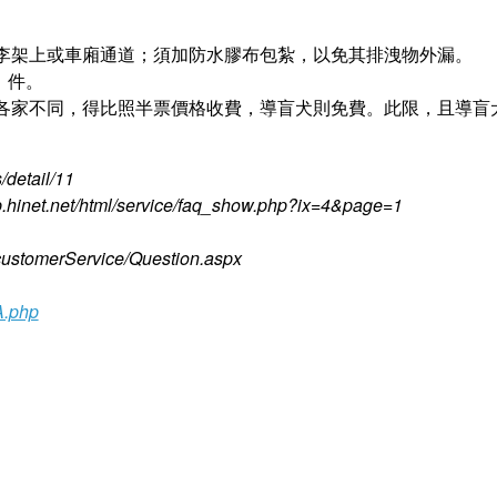
李架上或車廂通道；須加防水膠布包紮，以免其排洩物外漏。
 件。
各家不同，得比照半票價格收費，導盲犬則免費。此限，且導盲
detail/11
ip.hinet.net/html/service/faq_show.php?ix=4&page=1
customerService/Question.aspx
A.php