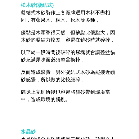
松木砂(凝結式)
凝結式木砂製作上各廠牌選用木料不盡相
同，有蘋果木、桐木、松木等多種，
優點是木頭香很天然，但缺點比優點大，因
木砂的凝結力較差，容易在鏟砂時就碎掉，
以至於一段時間後破碎的尿塊就會讓整盆貓
砂充滿尿味而必須整盆換掉，
反而造成浪費，另外凝結式木砂為能接近礦
砂感覺，所以做的比較細碎，
貓咪上完廁所後也容易將貓砂帶到環境當
中，造成環境的髒亂。
水晶砂
水晶砂成分為矽膠或是二氧化矽，矽膠在人