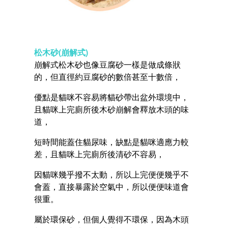
松木砂(崩解式)
崩解式松木砂也像豆腐砂一樣是做成條狀
的，但直徑約豆腐砂的數倍甚至十數倍，
優點是貓咪不容易將貓砂帶出盆外環境中，
且貓咪上完廁所後木砂崩解會釋放木頭的味
道，
短時間能蓋住貓尿味，缺點是貓咪適應力較
差，且貓咪上完廁所後清砂不容易，
因貓咪幾乎撥不太動，所以上完便便幾乎不
會蓋，直接暴露於空氣中，所以便便味道會
很重。
屬於環保砂，但個人覺得不環保，因為木頭