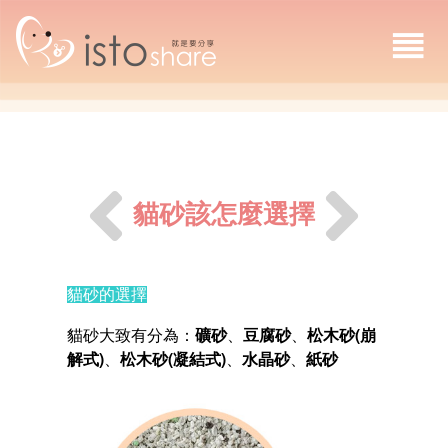
貓砂該怎麼選擇
貓砂的選擇
貓砂大致有分為：
礦砂
、
豆腐砂
、
松木砂(崩
解式)
、
松木砂(凝結式)
、
水晶砂
、
紙砂