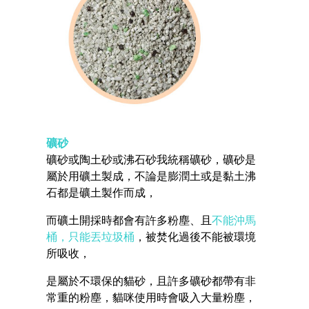
礦砂
礦砂或陶土砂或沸石砂我統稱礦砂，礦砂是
屬於用礦土製成，不論是膨潤土或是黏土沸
石都是礦土製作而成，
而礦土開採時都會有許多粉塵、且
不能沖馬
桶，只能丟垃圾桶
，被焚化過後不能被環境
所吸收，
是屬於不環保的貓砂，且許多礦砂都帶有非
常重的粉塵，貓咪使用時會吸入大量粉塵，