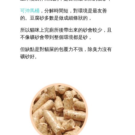
可沖馬桶
，分解時間短，對環境是最友善
的。豆腐砂多數是做成細條狀的，
所以貓咪上完廁所後帶出來的砂會較少，且
不像礦砂會帶到整個環境都是砂，
但缺點是對貓屎的包覆力不強，除臭力沒有
礦砂好。